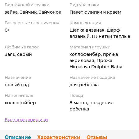
Вид мягкой игрушки
Вид упаковки
зайка, Зайчик, Зайчонок
Пакет с липким краем
Возрастные ограничения
Комплектация
0+
Шапка вязаная, шарф
вязаный, Пинетки теплые
Любимые герои
Материал игрушки
Заяц серый
холлофайбер, пряжа
акриловая, Пряжа
Himalaya Dolphin Baby
Назначение
Назначение подарка
новый год
для ребенка
Наполнитель
Повод
холлофайбер
8 марта, рождение
ребенка
Все характеристики
Описание
Характеристики
Отзывы