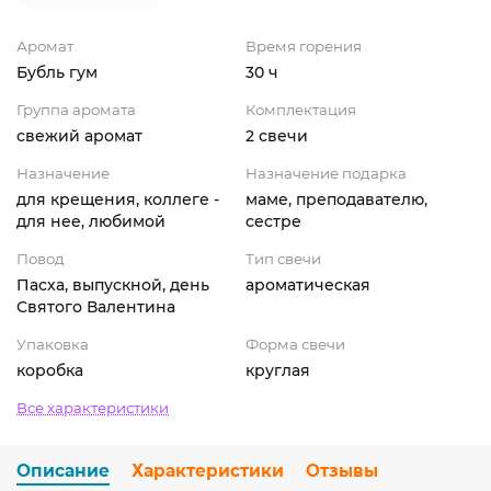
Аромат
Время горения
Бубль гум
30 ч
Группа аромата
Комплектация
свежий аромат
2 свечи
Назначение
Назначение подарка
для крещения, коллеге -
маме, преподавателю,
для нее, любимой
сестре
Повод
Тип свечи
Пасха, выпускной, день
ароматическая
Святого Валентина
Упаковка
Форма свечи
коробка
круглая
Все характеристики
Описание
Характеристики
Отзывы