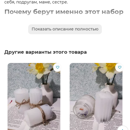
себя, подругам, маме, сестре.
Почему берут именно этот набор
Два разных формата — и на полку, и на тумбочку
Показать описание полностью
Деревянный фитиль — реально трещит как
костёр
Банка с плотной крышкой — гасишь и
закрываешь, аромат не улетучивается
Другие варианты этого товара
Ручная работа, Крым — каждая свеча чуть-чуть
уникальная
Кому дарить — 100 % попадание
подруге / девушке / жене
на день рождения, 8 Марта, 14 февраля, новоселье
коллеге, учителю, классной руководительнице
себе — потому что заслужила
Хочешь, чтобы дома пахло детством и счастьем?
Добавляй в корзину прямо сейчас — лимитка улетает
за день!