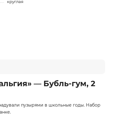
круглая
льгия» — Бубль-гум, 2
 надували пузырями в школьные годы. Набор
анке.