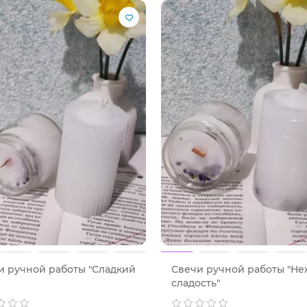
ьнице (все в детстве жевали жвачку ;))
т у половины московских фотографов)
е
и близким порцию чистого счастья? Добавляй набор «Слад
и ручной работы "Сладкий
Свечи ручной работы "Н
сладость"