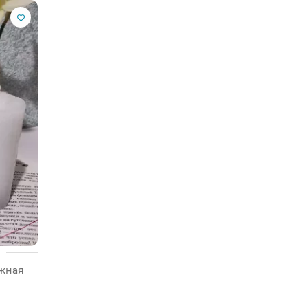
кая ностальгия» в корзину прямо сейчас —
ежная