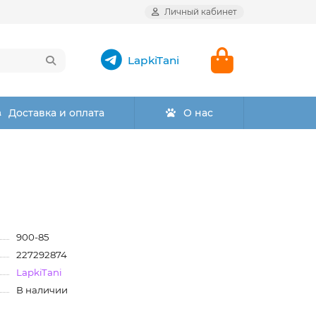
Личный кабинет
LapkiTani
Доставка и оплата
О нас
900-85
227292874
LapkiTani
В наличии