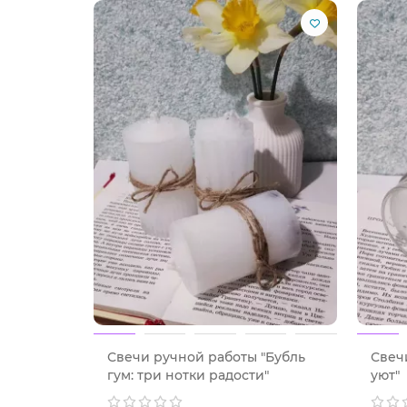
на 8 Марта, 14 февраля, Новый год
на новоселье или в благодарность
коллеге, учителю, классной руководител
Где использовать
Идеально вписывается в любой интерьер:
на прикроватной тумбочке в спальне
в ванной для релакса
на журнальном столике в гостиной
в фотостудиях и кафе (наши свечи стоя
на романтическом ужине или девичник
Хочешь вернуть детство и подарить себе ил
количество ограничено!
Свечи ручной работы "Бубль
Свеч
гум: три нотки радости"
уют"