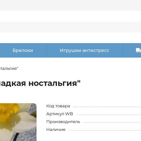
Брелоки
Игрушки антистресс
тальгия"
ладкая ностальгия"
Код товара
Артикул WB
Производитель
Наличие