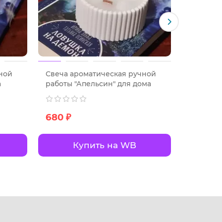
ной
Свеча ароматическая ручной
Ароматич
а
работы "Апельсин" для дома
Имбирны
680 ₽
350 ₽
Купить на WB
К