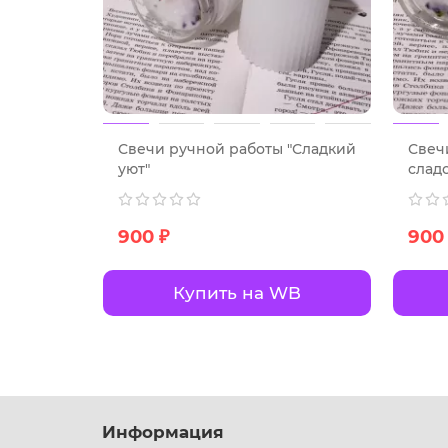
Свечи ручной работы "Сладкий
Свеч
уют"
сладо
900 ₽
900
Купить на WB
Информация