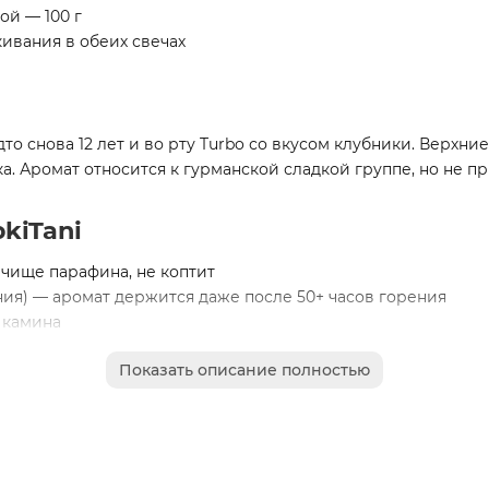
ой — 100 г
ивания в обеих свечах
о снова 12 лет и во рту Turbo со вкусом клубники. Верхние
а. Аромат относится к гурманской сладкой группе, но не 
kiTani
 чище парафина, не коптит
я) — аромат держится даже после 50+ часов горения
 камина
х одинаковых не бывает
Показать описание полностью
асить и закрывать, аромат сохраняется месяцами
 подарок, который заходит на ура:
ния или просто так