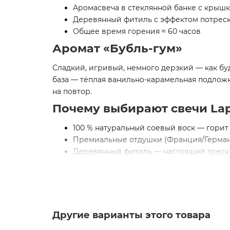
Аромасвеча в стеклянной банке с крышк
Деревянный фитиль с эффектом потреск
Общее время горения ≈ 60 часов
Аромат «Бубль-гум»
Сладкий, игривый, немного дерзкий — как будт
база — тёплая ванильно-карамельная подложк
на повтор.
Почему выбирают свечи Lap
100 % натуральный соевый воск — горит
Премиальные отдушки (Франция/Германи
Деревянный фитиль — настоящий треск
Каждая свеча отливается вручную — дву
Банка с герметичной крышкой — можно г
Кому и куда дарить
Набор «Сладкая ностальгия» — универсальный
Другие варианты этого товара
подруге, сестре, девушке на день рожде