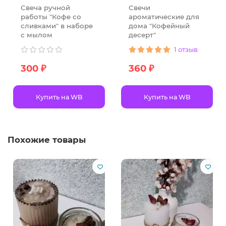
подчёркивает аромат всей композиции. Его форма и
Свеча ручной
Свечи
цвет могут отличаться, что делает набор
работы "Кофе со
ароматические для
сливками" в наборе
дома "Кофейный
индивидуальным и неповторимым.
с мылом
десерт"
✦ Атмосфера дома
1 отзыв
Эти свечи создают особенное настроение. Аромат
300 ₽
360 ₽
помогает расслабиться, отвлечься от суеты и
погрузиться в ощущение домашнего тепла.
Набор можно использовать:
Купить на WB
Купить на WB
в спальне — для вечернего ритуала,
в гостиной — как элемент декора,
Похожие товары
в ванной — для приятного SPA дома,
на кухне — для уютного кофе-настроения,
в рабочем кабинете — как мягкий
поддерживающий аромат.
Запах не резкий, не тяжёлый, а аккуратно
распространяется по комнате, создавая фоновое