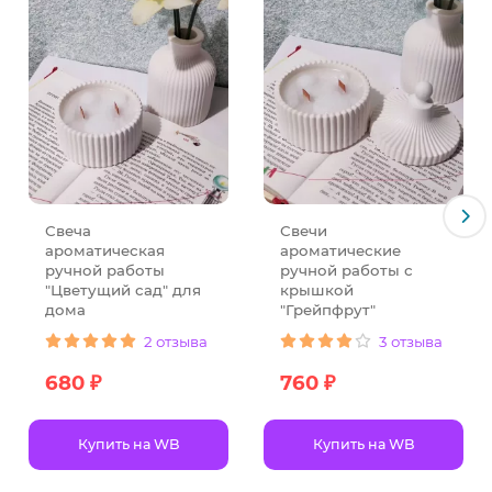
фонового аромата для гостей,
создания уютной атмосферы дома.
✦ Подходит для дома и офиса
Свеча «Зелёное яблоко» гармонично смотрится:
на рабочем столе,
в кабинете,
Свеча
Свечи
ароматическая
ароматические
на кухне,
ручной работы
ручной работы с
в спальне,
"Цветущий сад" для
крышкой
дома
"Грейпфрут"
в гостиной,
2 отзыва
3 отзыва
в ванной,
680 ₽
760 ₽
в зоне отдыха или медитации.
Свежий аромат помогает удерживать внимание,
Купить на WB
Купить на WB
добавляет лёгкость в атмосферу и не перегружает
воздух.