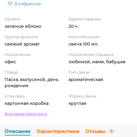
В избранное
Аромат
Время горения
зеленое яблоко
20 ч
Группа аромата
Комплектация
свежий аромат
свеча 100 мл.
Назначение
Назначение подарка
офис
любимой, маме, бабушке
Повод
Тип свечи
Пасха, выпускной, день
ароматическая
рождения
Упаковка
Форма свечи
картонная коробка
круглая
Все характеристики
Описание
Характеристики
Отзывы
3