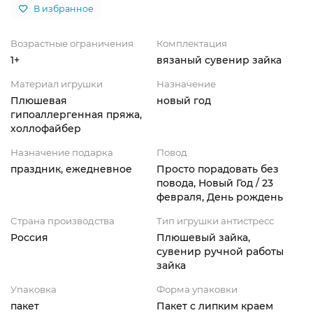
В избранное
Возрастные ограничения
Комплектация
1+
вязаный сувенир зайка
Материал игрушки
Назначение
Плюшевая
новый год
гипоаллергенная пряжа,
холлофайбер
Назначение подарка
Повод
праздник, ежедневное
Просто порадовать без
повода, Новый Год / 23
февраля, День рождень
Страна производства
Тип игрушки антистресс
Россия
Плюшевый зайка,
сувенир ручной работы
зайка
Упаковка
Форма упаковки
пакет
Пакет с липким краем