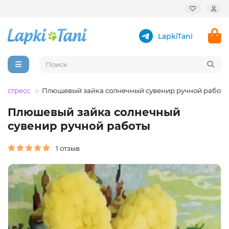
LapkiTani
тистресс
Плюшевый зайка солнечный сувенир ручной работы
Плюшевый зайка солнечный
сувенир ручной работы
1 отзыв