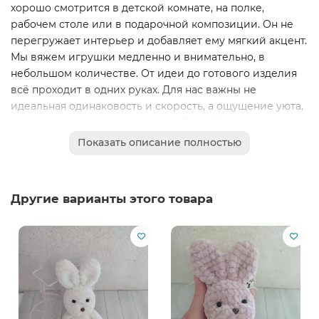
хорошо смотрится в детской комнате, на полке,
рабочем столе или в подарочной композиции. Он не
перегружает интерьер и добавляет ему мягкий акцент.
Мы вяжем игрушки медленно и внимательно, в
небольшом количестве. От идеи до готового изделия
всё проходит в одних руках. Для нас важны не
идеальная одинаковость и скорость, а ощущение уюта,
аккуратность и тепло ручной работы. Именно поэтому
каждая зайка имеет свой характер и настроение.
Показать описание полностью
Вязаный плюшевый зайчик станет трогательным
подарком для ребёнка, девочки, подруги или близкого
человека. Он подойдёт для дня рождения, Нового года,
Другие варианты этого товара
8 марта или просто как знак внимания без повода. Это
небольшая вещь, которая каждый день будет радовать,
создавать атмосферу заботы и напоминать о тепле.