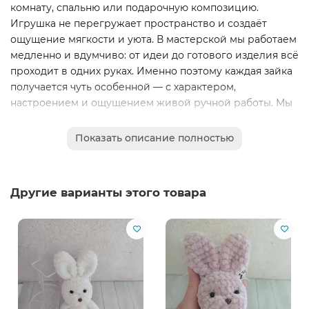
комнату, спальню или подарочную композицию.
Игрушка не перегружает пространство и создаёт
ощущение мягкости и уюта. В мастерской мы работаем
медленно и вдумчиво: от идеи до готового изделия всё
проходит в одних руках. Именно поэтому каждая зайка
получается чуть особенной — с характером,
настроением и ощущением живой ручной работы. Мы
не стремимся к идеальной одинаковости, для нас
важнее тепло и душевность. Вязаный плюшевый
Показать описание полностью
зайчик станет трогательным подарком для ребёнка,
девочки, подруги или близкого человека. Такой
сувенир подойдёт для дня рождения, Нового года, 8
Другие варианты этого товара
марта или просто как знак внимания без повода. Это
маленькая вещь, которая каждый день будет
напоминать о заботе и создавать атмосферу уюта.