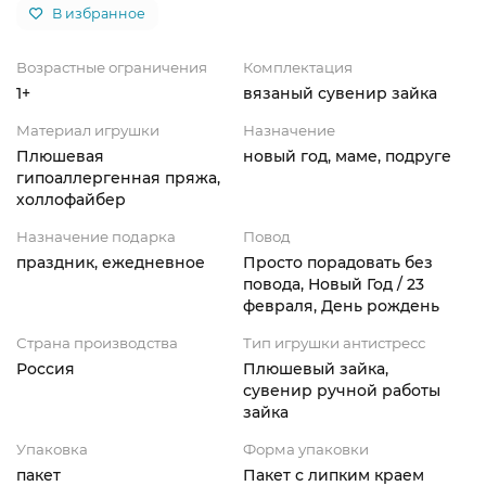
В избранное
Возрастные ограничения
Комплектация
1+
вязаный сувенир зайка
Материал игрушки
Назначение
Плюшевая
новый год, маме, подруге
гипоаллергенная пряжа,
холлофайбер
Назначение подарка
Повод
праздник, ежедневное
Просто порадовать без
повода, Новый Год / 23
февраля, День рождень
Страна производства
Тип игрушки антистресс
Россия
Плюшевый зайка,
сувенир ручной работы
зайка
Упаковка
Форма упаковки
пакет
Пакет с липким краем