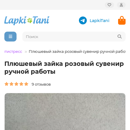
LapkiTani
антистресс
Плюшевый зайка розовый сувенир ручной работы
Плюшевый зайка розовый сувенир
ручной работы
9 отзывов