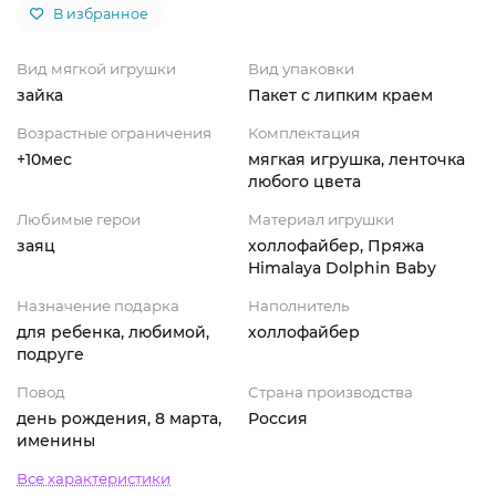
В избранное
Вид мягкой игрушки
Вид упаковки
зайка
Пакет с липким краем
Возрастные ограничения
Комплектация
+10мес
мягкая игрушка, ленточка
любого цвета
Любимые герои
Материал игрушки
заяц
холлофайбер, Пряжа
Himalaya Dolphin Baby
Назначение подарка
Наполнитель
для ребенка, любимой,
холлофайбер
подруге
Повод
Страна производства
день рождения, 8 марта,
Россия
именины
Все характеристики