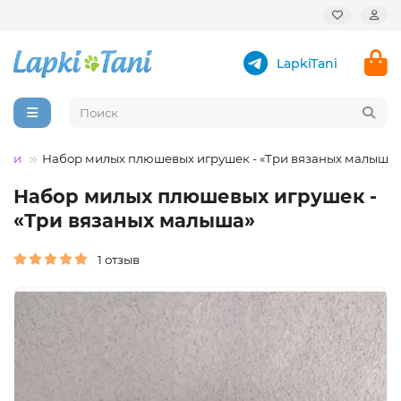
LapkiTani
шки
Набор милых плюшевых игрушек - «Три вязаных малыша»
Набор милых плюшевых игрушек -
«Три вязаных малыша»
1 отзыв