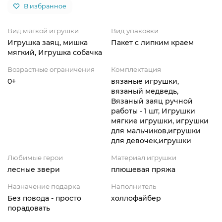
В избранное
Вид мягкой игрушки
Вид упаковки
Игрушка заяц, мишка
Пакет с липким краем
мягкий, Игрушка собачка
Возрастные ограничения
Комплектация
0+
вязаные игрушки,
вязаный медведь,
Вязаный заяц ручной
работы - 1 шт, Игрушки
мягкие игрушки, игрушки
для мальчиков,игрушки
для девочек,игрушки
Любимые герои
Материал игрушки
лесные звери
плюшевая пряжа
Назначение подарка
Наполнитель
Без повода - просто
холлофайбер
порадовать