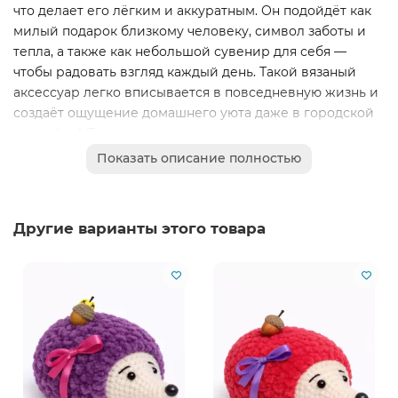
что делает его лёгким и аккуратным. Он подойдёт как
милый подарок близкому человеку, символ заботы и
тепла, а также как небольшой сувенир для себя —
чтобы радовать взгляд каждый день. Такой вязаный
аксессуар легко вписывается в повседневную жизнь и
создаёт ощущение домашнего уюта даже в городской
суете. LapkiTani — это мастерская, где ценят ручной
труд, искренность и атмосферу. Мы создаём вещи не
Показать описание полностью
для витрин, а для людей — тех, кто любит мягкие
текстуры, спокойные цвета и простые радости. Этот
брелок ёжик связан с любовью и вниманием, чтобы
Другие варианты этого товара
стать маленьким, но важным акцентом в вашей жизни.
Обратите внимание: так как изделие выполнено
вручную, оттенок мордочки и мелкие детали могут
немного отличаться — это не дефект, а особенность
ручной работы.