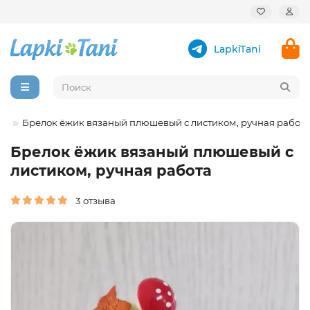
LapkiTani
ки
Брелок ёжик вязаный плюшевый с листиком, ручная работа
Брелок ёжик вязаный плюшевый с
листиком, ручная работа
3 отзыва