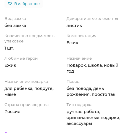
В избранное
Вид замка
Декоративные элементы
без замка
листик
Количество предметов в
Комплектация
упаковке
Ежик
1 шт.
Любимые герои
Назначение
Ежик
Подарок, школа, новый
год
Назначение подарка
Повод
для ребенка, подруге,
без повода, день
маме
рождения, просто так
Страна производства
Тип подарка
Россия
ручная работа,
оригинальные подарки,
аксессуары