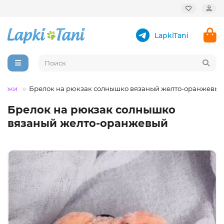
LapkiTani
елоки
Брелок на рюкзак солнышко вязаный желто-оранжевый
Брелок на рюкзак солнышко
вязаный желто-оранжевый