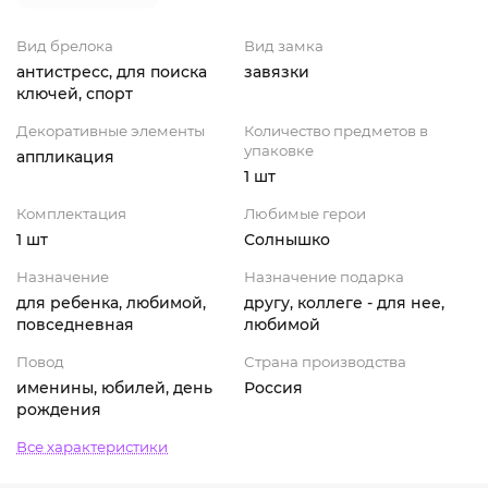
Вид брелока
Вид замка
антистресс, для поиска
завязки
ключей, спорт
Декоративные элементы
Количество предметов в
упаковке
аппликация
1 шт
Комплектация
Любимые герои
1 шт
Солнышко
Назначение
Назначение подарка
для ребенка, любимой,
другу, коллеге - для нее,
повседневная
любимой
Повод
Страна производства
именины, юбилей, день
Россия
рождения
Все характеристики