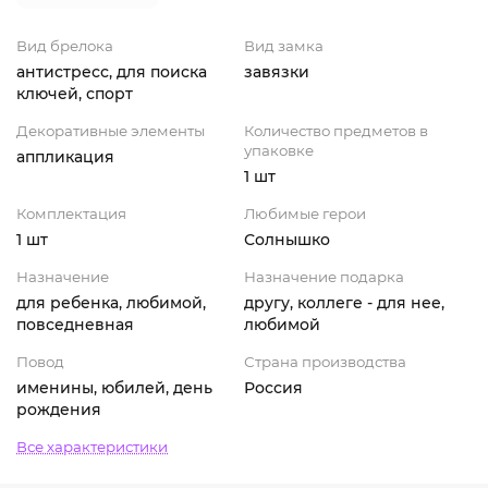
Вид брелока
Вид замка
антистресс, для поиска
завязки
ключей, спорт
Декоративные элементы
Количество предметов в
упаковке
аппликация
1 шт
Комплектация
Любимые герои
1 шт
Солнышко
Назначение
Назначение подарка
для ребенка, любимой,
другу, коллеге - для нее,
повседневная
любимой
Повод
Страна производства
именины, юбилей, день
Россия
рождения
Все характеристики