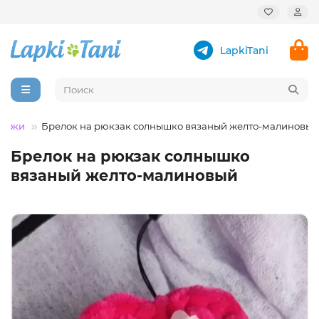
LapkiTani
елоки
Брелок на рюкзак солнышко вязаный желто-малиновый
Брелок на рюкзак солнышко
вязаный желто-малиновый